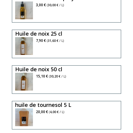
gout
3,00 €
(
30,00 €
/ L)
régalera
vos
salades
Huile de noix 25 cl
et
plats
riche
7,90 €
(
31,60 €
/ L)
cuisinés,
en
omega
3
Huile de noix 50 cl
et
en
riche
15,10 €
(
30,20 €
/ L)
omega
en
6,
omega
parfaitemnt
3
huile de tournesol 5 L
équilibrée,
et
l'huile
en
20,00 €
(
4,00 €
/ L)
vierge
omega
de
6,