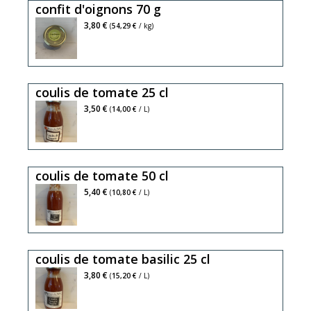
confit d'oignons 70 g
3,80 €
(
54,29 €
/ kg)
coulis de tomate 25 cl
3,50 €
(
14,00 €
/ L)
coulis de tomate 50 cl
5,40 €
(
10,80 €
/ L)
coulis de tomate basilic 25 cl
3,80 €
(
15,20 €
/ L)