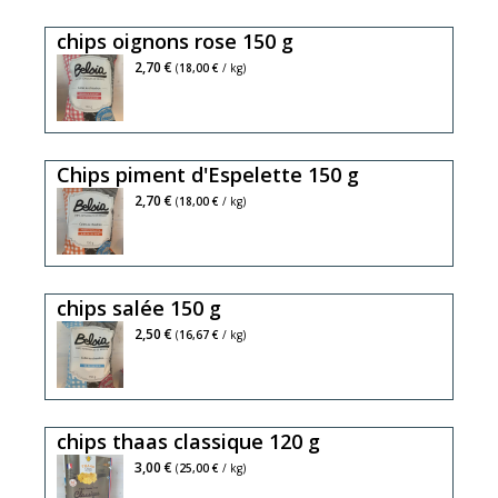
d'après
chips oignons rose 150 g
une
recette
2,70 €
(
18,00 €
/ kg)
artisanale,
ingrédient
:
Chips piment d'Espelette 150 g
pomme
de
2,70 €
(
18,00 €
/ kg)
terre
(
80%)
chips salée 150 g
huile
de
2,50 €
(
16,67 €
/ kg)
tournesol
(
18,7%),
chips thaas classique 120 g
sel
de
3,00 €
(
25,00 €
/ kg)
Noirmoutier