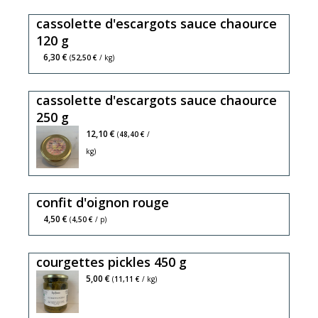
cassolette d'escargots sauce chaource
120 g
6,30 €
(
52,50 €
/ kg)
cassolette d'escargots sauce chaource
250 g
12,10 €
(
48,40 €
/
kg)
confit d'oignon rouge
4,50 €
(
4,50 €
/ p)
courgettes pickles 450 g
5,00 €
(
11,11 €
/ kg)