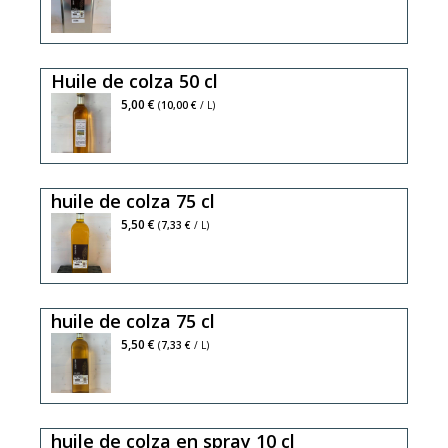
de
colza
est
Huile de colza 50 cl
excellente
pour
riche
5,00 €
(
10,00 €
/ L)
la
en
sante,
omega
son
3,
huile de colza 75 cl
subtil
l'huile
gout
vierge
5,50 €
(
7,33 €
/ L)
régalera
de
vos
colza
salades
est
huile de colza 75 cl
et
excellente
plats
pour
5,50 €
(
7,33 €
/ L)
cuisinés,
la
sante,
son
huile de colza en spray 10 cl
subtil