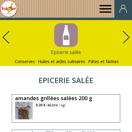
Au
Panier
de
Epicerie salée
Conserves
Sidonie
Huiles et aides culinaires
Pâtes et farines
EPICERIE SALÉE
amandes grillées salées 200 g
9,30 €
(
46,50 €
/ kg)