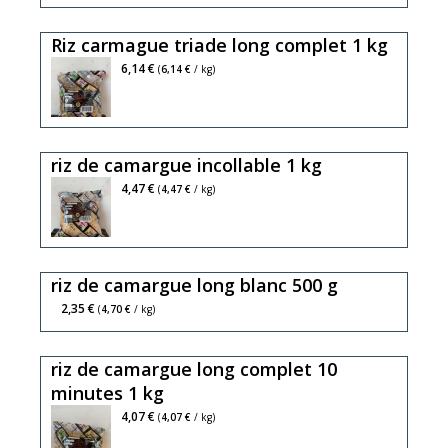
Riz carmague triade long complet 1 kg
6,14 €
(
6,14 €
/ kg)
riz de camargue incollable 1 kg
4,47 €
(
4,47 €
/ kg)
riz de camargue long blanc 500 g
2,35 €
(
4,70 €
/ kg)
riz de camargue long complet 10
minutes 1 kg
4,07 €
(
4,07 €
/ kg)