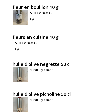
fleur en bouillon 10 g
ciboulette,
5,00 €
(
500,00 €
/
ail
kg)
des
ours,
fleurs en cuisine 10 g
bleuet,
monarde,
5,00 €
(
500,00 €
/
bourrache
kg)
huile d'olive negrette 50 cl
13,90 €
(
27,80 €
/ L)
huile d'olive picholine 50 cl
13,90 €
(
27,80 €
/ L)