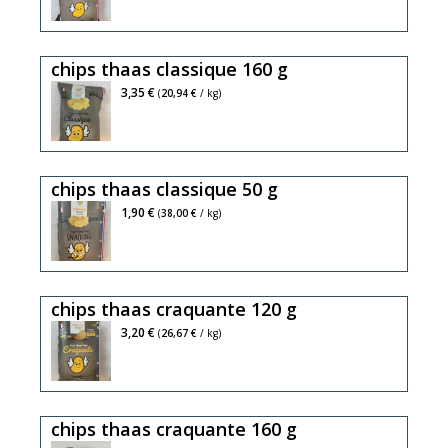
(0,7%
chips thaas classique 160 g
3,35 €
(
20,94 €
/ kg)
chips thaas classique 50 g
1,90 €
(
38,00 €
/ kg)
chips thaas craquante 120 g
3,20 €
(
26,67 €
/ kg)
chips thaas craquante 160 g