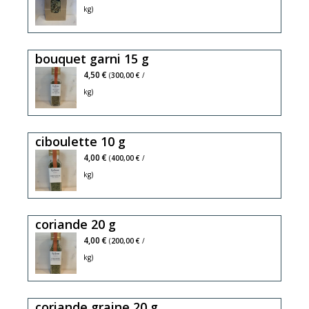
kg)
bouquet garni 15 g
4,50 €
(
300,00 €
/
kg)
ciboulette 10 g
4,00 €
(
400,00 €
/
kg)
coriande 20 g
4,00 €
(
200,00 €
/
kg)
coriande graine 20 g