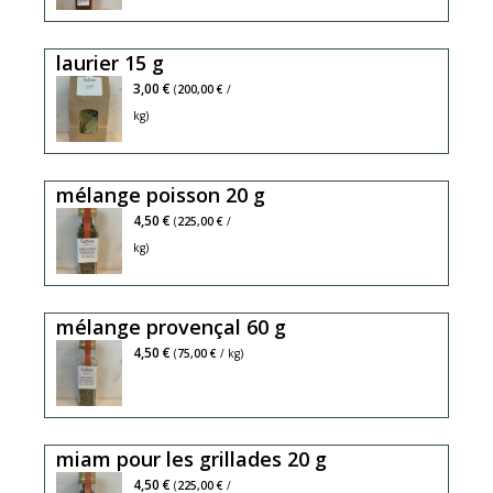
plats
noisette
anti
cuisinés,
est
oxydant,
laurier 15 g
pâtisseries
excellente
l'huile
pour
vierge
3,00 €
(
200,00 €
/
la
de
kg)
santé,
noisette
son
est
mélange poisson 20 g
savoureux
excellente
gout
pour
4,50 €
(
225,00 €
/
praliné
la
kg)
régalera
santé,
vos
son
mélange provençal 60 g
salades,
savoureux
plats
gout
4,50 €
(
75,00 €
/ kg)
cuisinés
praliné
et
régalera
pâtisserie
vos
miam pour les grillades 20 g
salades,
plats
thym,
4,50 €
(
225,00 €
/