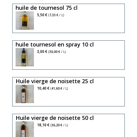
noix
parfaitement
huile de tournesol 75 cl
est
équilibrée,
excellente
l'huile
5,50 €
(
7,33 €
/ L)
pour
vierge
la
de
sante,
noix
huile tournesol en spray 10 cl
son
est
parfum
excellente
3,00 €
(
30,00 €
/ L)
intense
pour
fera
la
merveille
sante,
Huile vierge de noisette 25 cl
dans
son
vos
parfum
riche
10,40 €
(
41,60 €
/ L)
salades,
intense
en
plats
fera
anti
cuisinés,
merveille
oxydant,
Huile vierge de noisette 50 cl
patisseries
dans
l'huile
vos
vierge
riche
18,10 €
(
36,20 €
/ L)
salades,
de
en