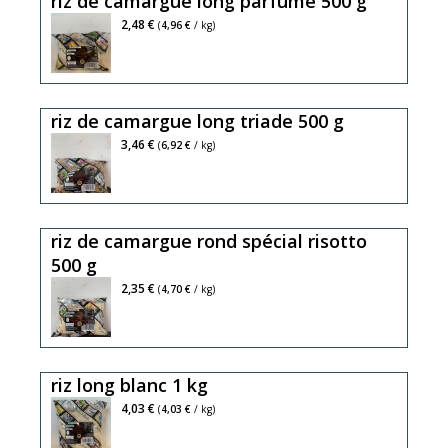
riz de camargue long parfumé 500 g
2,48 €
(
4,96 €
/ kg)
riz de camargue long triade 500 g
3,46 €
(
6,92 €
/ kg)
riz de camargue rond spécial risotto
500 g
2,35 €
(
4,70 €
/ kg)
riz long blanc 1 kg
4,03 €
(
4,03 €
/ kg)