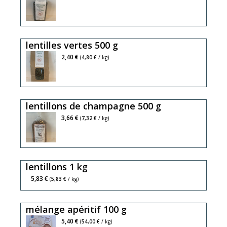
lentilles vertes 500 g
2,40 €
(
4,80 €
/ kg)
lentillons de champagne 500 g
3,66 €
(
7,32 €
/ kg)
lentillons 1 kg
5,83 €
(
5,83 €
/ kg)
mélange apéritif 100 g
amande
5,40 €
(
54,00 €
/ kg)