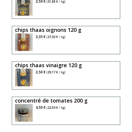
3,50 €
(
21,88 €
/ kg)
chips thaas oignons 120 g
3,35 €
(
27,92 €
/ kg)
chips thaas vinaigre 120 g
3,50 €
(
29,17 €
/ kg)
concentré de tomates 200 g
4,50 €
(
22,50 €
/ kg)