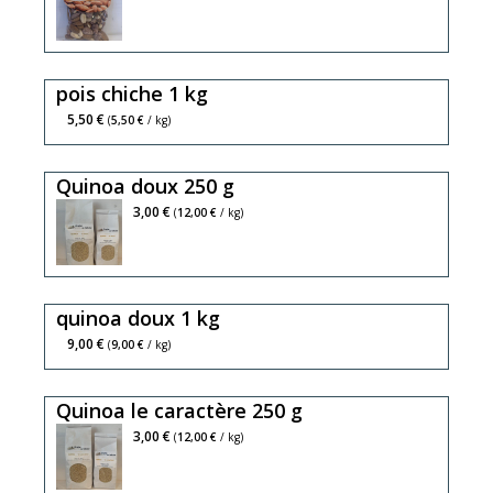
sucrée,
salée
et
pois chiche 1 kg
nature
5,50 €
(
5,50 €
/ kg)
Quinoa doux 250 g
3,00 €
(
12,00 €
/ kg)
quinoa doux 1 kg
9,00 €
(
9,00 €
/ kg)
Quinoa le caractère 250 g
3,00 €
(
12,00 €
/ kg)