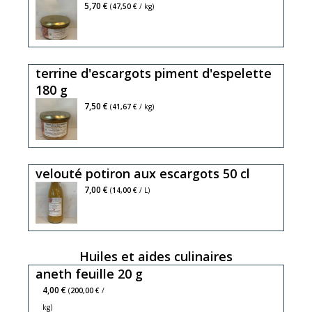
escargot
5,70 €
(
47,50 €
/ kg)
gros
gris
20%,
terrine d'escargots piment d'espelette
viande
180 g
de
volaille,
7,50 €
(
41,67 €
/ kg)
œuf,
crème,
beurre,
velouté potiron aux escargots 50 cl
maizena,
cognac,
7,00 €
(
14,00 €
/ L)
persil,
ail,
échalotte,
Huiles et aides culinaires
sel,
aneth feuille 20 g
poivre
4,00 €
(
200,00 €
/
kg)