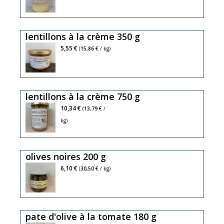
lentillons à la crème 350 g
5,55 €
(
15,86 €
/ kg)
lentillons à la crème 750 g
10,34 €
(
13,79 €
/
kg)
olives noires 200 g
200g
6,10 €
(
30,50 €
/ kg)
égouttée
pate d'olive à la tomate 180 g