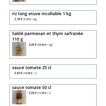
riz long etuve incollable 1 kg
2,76 €
(
2,76 €
/ kg)
Sablé parmesan et thym safranée
110 g
4,30 €
(
39,09 €
/ kg)
sauce tomate 25 cl
3,50 €
(
14,00 €
/ L)
sauce tomate 50 cl
5,50 €
(
11,00 €
/ L)