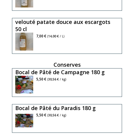
velouté patate douce aux escargots
50 cl
7,00 €
(
14,00 €
/ L)
Conserves
Bocal de Pâté de Campagne 180 g
5,50 €
(
30,56 €
/ kg)
Bocal de Pâté du Paradis 180 g
5,50 €
(
30,56 €
/ kg)