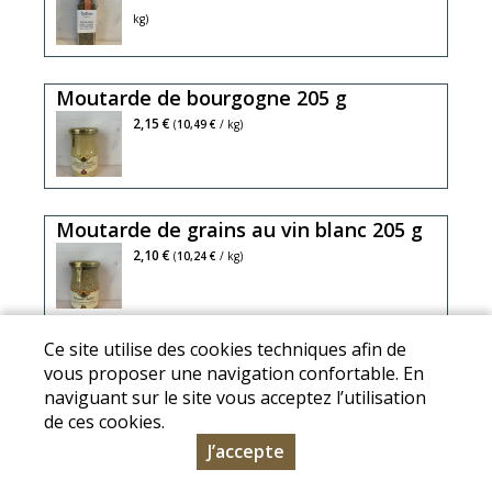
cuisinés
romarin,
kg)
et
laurier,
patisserie
sauge,
Moutarde de bourgogne 205 g
bleuet
eau,
2,15 €
(
10,49 €
/ kg)
graine
de
moutarde
Moutarde de grains au vin blanc 205 g
de
bourgogne,
eau,
2,10 €
(
10,24 €
/ kg)
vin
graine
blanc
de
bourgogne
moutarde,
Ce site utilise des cookies techniques afin de
Moutarde safranée 150 g
aligoté
vin
vous proposer une navigation confortable. En
(16,3%),
blanc
7,50 €
(
50,00 €
/ kg)
naviguant sur le site vous acceptez l’utilisation
sel,
(
de ces cookies.
acidifiant,
6,7%),
J’accepte
acide
vinaigre,