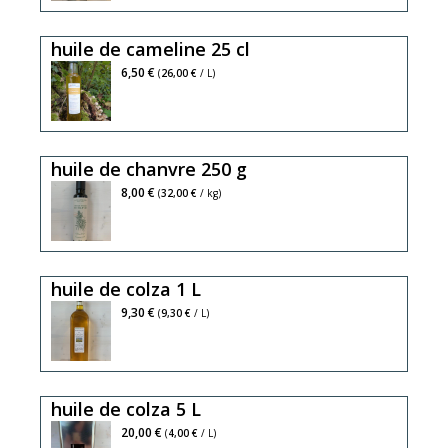
huile de cameline 25 cl
6,50 €
(
26,00 €
/ L)
huile de chanvre 250 g
8,00 €
(
32,00 €
/ kg)
huile de colza 1 L
riche
9,30 €
(
9,30 €
/ L)
en
omega
3,
huile de colza 5 L
l'huile
vierge
20,00 €
(
4,00 €
/ L)