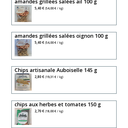
amandes grillées salées ail 100 g
5,40 €
(
54,00 €
/ kg)
amandes grillées salées oignon 100 g
5,40 €
(
54,00 €
/ kg)
Chips artisanale Auboiselle 145 g
chips
2,80 €
(
19,31 €
/ kg)
de
pomme
de
chips aux herbes et tomates 150 g
terre
cuites
2,70 €
(
18,00 €
/ kg)
au
chaudron