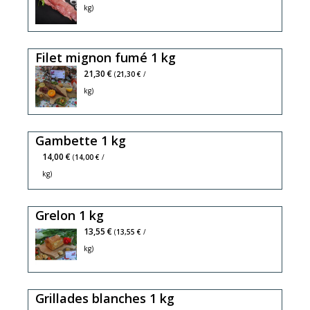
kg)
Filet mignon fumé 1 kg
21,30 €
(
21,30 €
/
kg)
Gambette 1 kg
14,00 €
(
14,00 €
/
kg)
Grelon 1 kg
13,55 €
(
13,55 €
/
kg)
Grillades blanches 1 kg