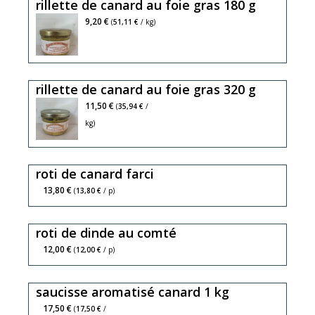
rillette de canard au foie gras 180 g
9,20 €
(
51,11 €
/ kg)
rillette de canard au foie gras 320 g
11,50 €
(
35,94 €
/
kg)
roti de canard farci
13,80 €
(
13,80 €
/ p)
roti de dinde au comté
12,00 €
(
12,00 €
/ p)
saucisse aromatisé canard 1 kg
17,50 €
(
17,50 €
/