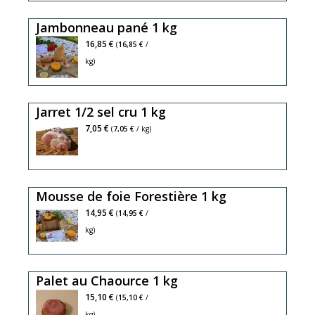
Jambonneau pané 1 kg
16,85 €
(
16,85 €
/
kg)
Jarret 1/2 sel cru 1 kg
7,05 €
(
7,05 €
/ kg)
Mousse de foie Forestière 1 kg
14,95 €
(
14,95 €
/
kg)
Palet au Chaource 1 kg
15,10 €
(
15,10 €
/
kg)