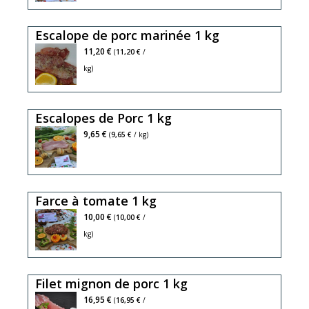
Escalope de porc marinée 1 kg
11,20 €
(
11,20 €
/
kg)
Escalopes de Porc 1 kg
9,65 €
(
9,65 €
/ kg)
Farce à tomate 1 kg
10,00 €
(
10,00 €
/
kg)
Filet mignon de porc 1 kg
16,95 €
(
16,95 €
/