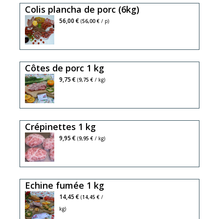
Colis plancha de porc (6kg)
56,00 €
(
56,00 €
/ p)
Côtes de porc 1 kg
9,75 €
(
9,75 €
/ kg)
Crépinettes 1 kg
9,95 €
(
9,95 €
/ kg)
Echine fumée 1 kg
14,45 €
(
14,45 €
/
kg)