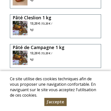
Pâté Cleslion 1 kg
13,20 €
(
13,20 €
/
kg)
Pâté de Campagne 1 kg
13,20 €
(
13,20 €
/
kg)
Pâté de tête persillé 1 kg
Ce site utilise des cookies techniques afin de
11,95 €
(
11,95 €
/
vous proposer une navigation confortable. En
naviguant sur le site vous acceptez l’utilisation
kg)
de ces cookies.
J’accepte
Pâté du paradis 1 kg