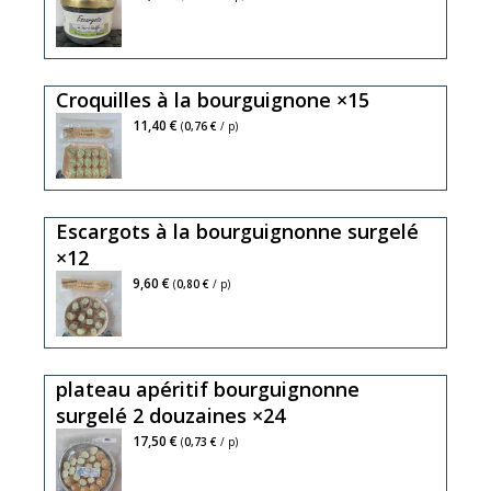
Croquilles à la bourguignone ×15
11,40 €
(
0,76 €
/ p)
Escargots à la bourguignonne surgelé
×12
9,60 €
(
0,80 €
/ p)
plateau apéritif bourguignonne
surgelé 2 douzaines ×24
17,50 €
(
0,73 €
/ p)