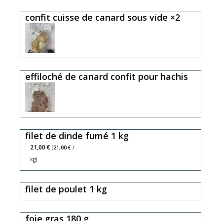
confit cuisse de canard sous vide ×2
effiloché de canard confit pour hachis
filet de dinde fumé 1 kg
21,00 €
(
21,00 €
/
kg)
filet de poulet 1 kg
foie gras 180 g