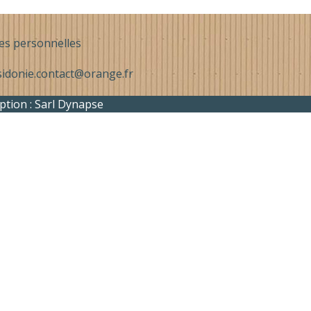
es personnelles
sidonie.contact@orange.fr
ption :
Sarl Dynapse