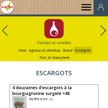
Au
Panier
de
Viandes et volailles
Sidonie
Veau
Agneau et chevreau
Boeuf
Escargots
Porc et charcuterie
ESCARGOTS
4 douzaines d'escargots à la
bourguignonne surgelé ×48
34,70 €
(
0,72 €
/ p)