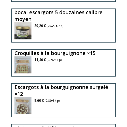
bocal escargots 5 douzaines calibre
moyen
20,20 €
(
20,20 €
/ p)
Croquilles à la bourguignone ×15
11,40 €
(
0,76 €
/ p)
Escargots à la bourguignonne surgelé
×12
9,60 €
(
0,80 €
/ p)