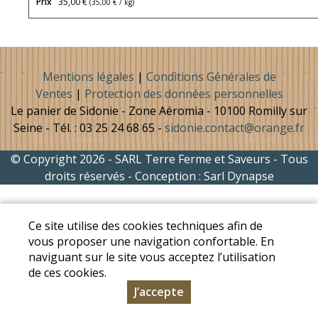
Prix
35,00 €
(
35,00 €
/ kg)
Mentions légales
|
Conditions Générales de
Ventes
|
Protection des données personnelles
Le panier de Sidonie - Zone Aéromia - 10100 Romilly sur
Seine - Tél. : 03 25 24 68 65 -
sidonie.contact@orange.fr
© Copyright 2026 - SARL Terre Ferme et Saveurs - Tous
droits réservés - Conception :
Sarl Dynapse
Ce site utilise des cookies techniques afin de
vous proposer une navigation confortable. En
naviguant sur le site vous acceptez l’utilisation
de ces cookies.
J’accepte