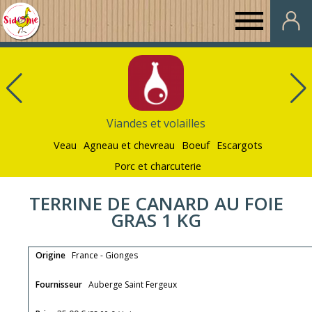
Au
Panier
de
Viandes et volailles
Sidonie
Veau
Agneau et chevreau
Boeuf
Escargots
Porc et charcuterie
TERRINE DE CANARD AU FOIE
GRAS 1 KG
Origine
France - Gionges
Fournisseur
Auberge Saint Fergeux