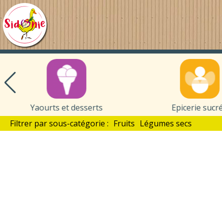
Au
Panier
de
Sidonie
Yaourts et desserts
Epicerie sucr
Filtrer par sous-catégorie :
Fruits
Légumes secs